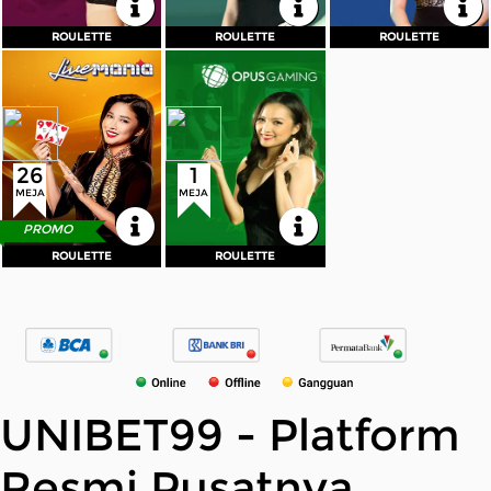
KEMBALI
KEMBALI
KEMBALI
ROULETTE
ROULETTE
ROULETTE
ROULETTE
ROULETTE
ROULETTE
Meja
Min
Max
Meja
Min
Max
Baccarat
5Rb
5Jt
Baccarat
1Rb
20Jt
Roulette
1Rb
20Jt
Roulette
1Rb
20Jt
Sicbo
2Rb
25Jt
Sicbo
1Rb
20Jt
Blackjack
10Rb
50Jt
Dragon Tiger
1Rb
20Jt
Wheel
1Rb
1Jt
Dragon Tiger
5Rb
5Jt
26
1
DAFTAR
MASUK
DAFTAR
MASUK
MEJA
MEJA
KEMBALI
KEMBALI
PROMO
ROULETTE
ROULETTE
ROULETTE
ROULETTE
UNIBET99 - Platform
Resmi Pusatnya