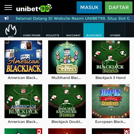
Beranda
MASUK
DAFTAR
Selamat Datang Di Website Resmi UNIBET99, Situs Slot G
Sports
BARU
PROMO
Live Casino
BARU
VIDEO POKER
ROULETTE
BACCARAT
BLACKJACK
OTHERS
HOT
IDNPoker
BARU
Slots
PROMO
IDNLIVE
BARU
American Blackjack
Multihand Blackjack
Blackjack 3 Hand
Stream N Spin
Arcade
PROMO
Table Games
Lottery
BARU
PROMO
American Blackjack
Blackjack Double Exposure 3 Hand
European Blackjack Gold
IDNRaffle